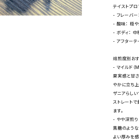
テイストプロ
- フレーバ
- 酸味： 
- ボディ： 
- アフター
焙煎度別おす
- マイルド（Me
果実感と甘さ
やかに立ち上
ザニアらしい
ストレートで
ます。
- やや深煎り（H
黒糖のような
よい厚みを感