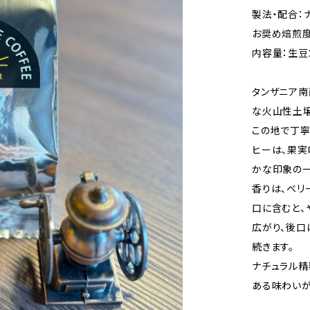
製法・配合：
お奨め焙煎度
内容量：生豆
タンザニア南
な火山性土
この地で丁寧
ヒーは、果実
かな印象の一
香りは、ベリ
口に含むと、
広がり、後口
続きます。
ナチュラル精
ある味わいが