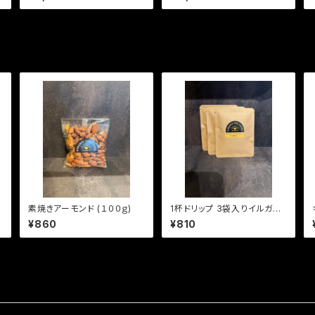
素焼きアーモンド (１００ｇ)
1杯ドリップ 3袋入りイルガチ
ェフナチュラル (やや浅煎り)
¥860
¥810