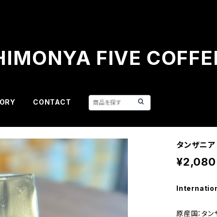
HIMONYA FIVE COFFE
ORY
CONTACT
タンザニア 
¥2,080
Internatio
原産国：タン