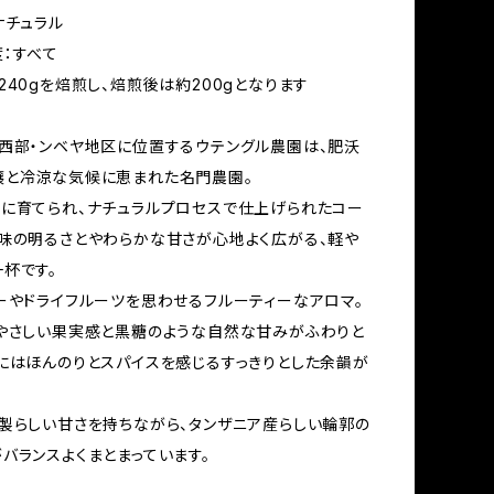
ナチュラル
：すべて
240gを焙煎し、焙煎後は約200gとなります
西部・ンベヤ地区に位置するウテングル農園は、肥沃
壌と冷涼な気候に恵まれた名門農園。
に育てられ、ナチュラルプロセスで仕上げられたコー
味の明るさとやわらかな甘さが心地よく広がる、軽や
杯です。
ーやドライフルーツを思わせるフルーティーなアロマ。
やさしい果実感と黒糖のような自然な甘みがふわりと
にはほんのりとスパイスを感じるすっきりとした余韻が
製らしい甘さを持ちながら、タンザニア産らしい輪郭の
バランスよくまとまっています。