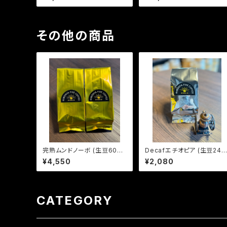
その他の商品
完熟ムンドノーボ (生豆600
Decafエチオピア (生豆240
g)
g)
¥4,550
¥2,080
CATEGORY