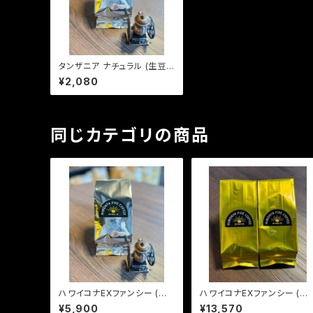
タンザニア ナチュラル (生豆2
40g)
¥2,080
同じカテゴリの商品
ハワイコナEXファンシー (生
ハワイコナEXファンシー (生
豆240g)
豆600g)
¥5,900
¥13,570