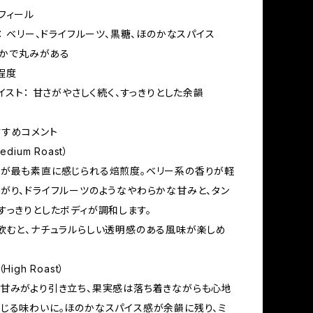
フィール
ー： ベリー、ドライフルーツ、黒糖、ほのかなスパイス
穏やかで丸みがある
中程度
テイスト： 甘さがやさしく続く、すっきりとした余韻
すめコメント
dium Roast）
が最も素直に感じられる焙煎度。ベリー系の香りが軽
がり、ドライフルーツのようなやわらかな甘みと、タン
すっきりとしたボディが調和します。
飲むと、ナチュラルらしい透明感のある風味が楽しめ
igh Roast）
甘みがより引き立ち、果実感は落ち着きながらも心地
じる味わいに。ほのかなスパイス感が余韻に残り、ミ