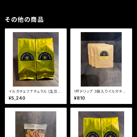
その他の商品
イルガチェフナチュラル (生豆60
1杯ドリップ 3袋入りイルガチェ
0g)
フナチュラル (やや浅煎り)
¥5,240
¥810