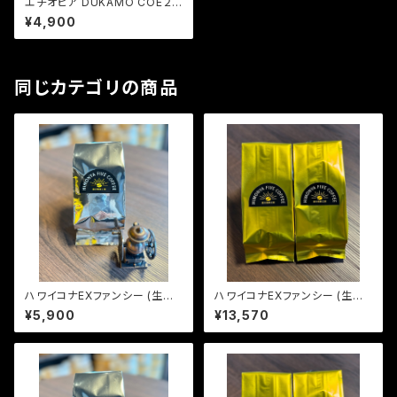
エチオピア DUKAMO COE２
位 (生豆240g)
¥4,900
同じカテゴリの商品
ハワイコナEXファンシー (生豆2
ハワイコナEXファンシー (生豆6
40g)
00g)
¥5,900
¥13,570