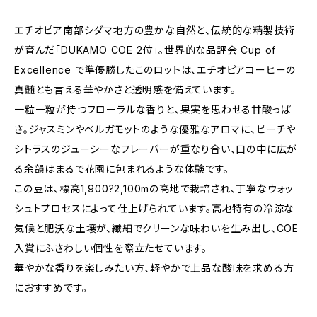
エチオピア南部シダマ地方の豊かな自然と、伝統的な精製技術
が育んだ「DUKAMO COE 2位」。世界的な品評会 Cup of
Excellence で準優勝したこのロットは、エチオピアコーヒーの
真髄とも言える華やかさと透明感を備えています。
一粒一粒が持つフローラルな香りと、果実を思わせる甘酸っぱ
さ。ジャスミンやベルガモットのような優雅なアロマに、ピーチや
シトラスのジューシーなフレーバーが重なり合い、口の中に広が
る余韻はまるで花園に包まれるような体験です。
この豆は、標高1,900?2,100mの高地で栽培され、丁寧なウォッ
シュトプロセスによって仕上げられています。高地特有の冷涼な
気候と肥沃な土壌が、繊細でクリーンな味わいを生み出し、COE
入賞にふさわしい個性を際立たせています。
華やかな香りを楽しみたい方、軽やかで上品な酸味を求める方
におすすめです。