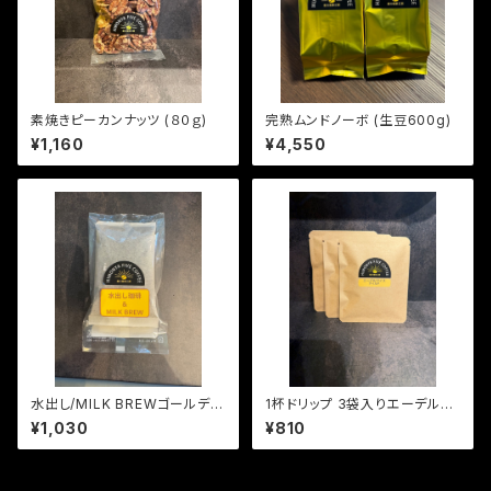
素焼きピーカンナッツ (８０ｇ)
完熟ムンドノーボ (生豆600g)
¥1,160
¥4,550
水出し/MILK BREWゴールデン
1杯ドリップ 3袋入りエーデルワ
マンデリン 中深煎り
イス (マイルド)
¥1,030
¥810