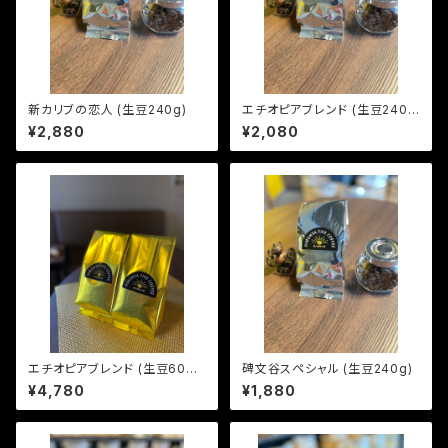
新カリブの恋人 (生豆240g)
エチオピアブレンド (生豆240
g)
¥2,880
¥2,080
エチオピアブレンド (生豆600
碑文谷スペシャル (生豆240g)
g)
¥4,780
¥1,880