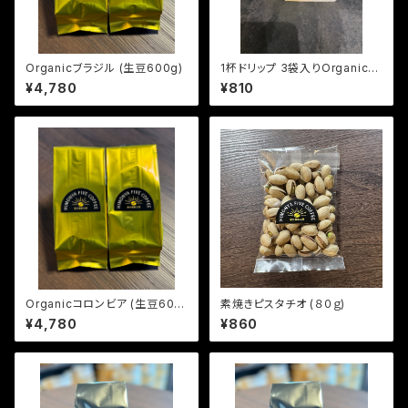
Organicブラジル (生豆600g)
1杯ドリップ 3袋入りOrganicブ
ラジル (深煎り)
¥4,780
¥810
Organicコロンビア (生豆600
素焼きピスタチオ (８０ｇ)
g)
¥4,780
¥860