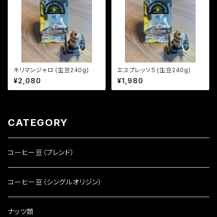
キリマンジャロ (生豆240g)
エスプレッソ５ (生豆240g)
¥2,080
¥1,980
CATEGORY
コーヒー豆（ブレンド）
コーヒー豆（シングルオリジン）
ナッツ類