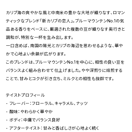
カリブ海の爽やかな風と中南米の豊かな大地が織りなす、ロマン
ティックなブレンド「新カリブの恋人」。ブルーマウンテンNo.1の気
品ある香りをベースに、厳選された複数の豆が織りなす奥行きと
調和が、特別な一杯を生み出します。
一口含めば、南国の陽光とカリブの海辺を思わせるような、華や
かで心地よい余韻が広がります。
このブレンドは、ブルーマウンテンNo.1を中心に、相性の良い豆を
バランスよく組み合わせて仕上げました。やや深煎りに焙煎する
ことで、甘みとコクが引き立ち、ミルクとの相性も抜群です。
テイストプロフィール
- フレーバー：フローラル、キャラメル、ナッツ
- 酸味：やわらかく華やか
- ボディ：中庸でバランス良好
- アフターテイスト：甘みと香ばしさが心地よく続く