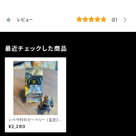
レビュー
(2)
最近チェックした商品
ンベサ村のピーベリー (生豆24
0g)
¥2,280