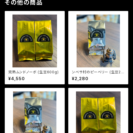
その他の商品
完熟ムンドノーボ (生豆600g)
ンベサ村のピーベリー (生豆24
0g)
¥4,550
¥2,280