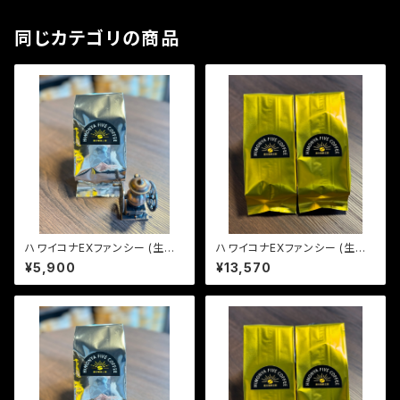
同じカテゴリの商品
ハワイコナEXファンシー (生豆2
ハワイコナEXファンシー (生豆6
40g)
00g)
¥5,900
¥13,570