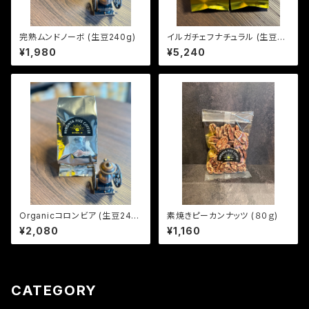
完熟ムンドノーボ (生豆240g)
イルガチェフナチュラル (生豆60
0g)
¥1,980
¥5,240
Organicコロンビア (生豆240
素焼きピーカンナッツ (８０ｇ)
g)
¥2,080
¥1,160
CATEGORY