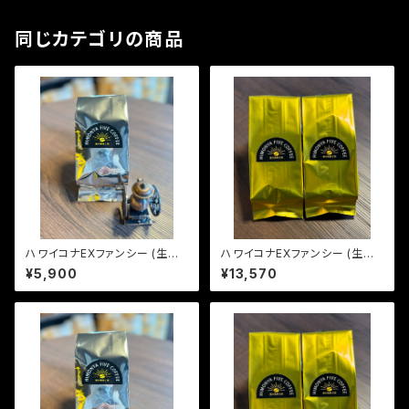
同じカテゴリの商品
ハワイコナEXファンシー (生豆2
ハワイコナEXファンシー (生豆6
40g)
00g)
¥5,900
¥13,570