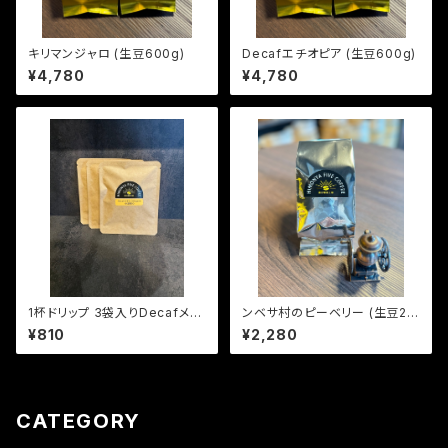
キリマンジャロ (生豆600g)
Decafエチオピア (生豆600g)
¥4,780
¥4,780
1杯ドリップ 3袋入りDecafメキ
ンベサ村のピーベリー (生豆24
シコOrganic (中深煎り)
0g)
¥810
¥2,280
CATEGORY