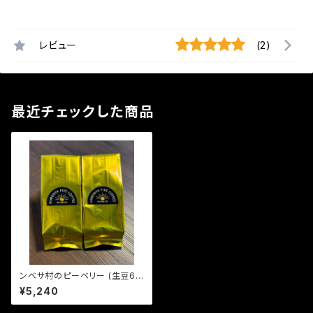
レビュー
(2)
最近チェックした商品
ンベサ村のピーベリー (生豆60
0g)
¥5,240