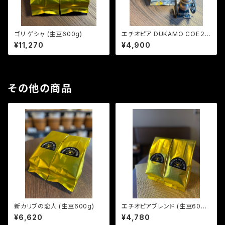
ゴリ ゲシャ (生豆600g)
エチオピア DUKAMO COE２
位 (生豆240g)
¥11,270
¥4,900
その他の商品
新カリブの恋人 (生豆600g)
エチオピアブレンド (生豆600
g)
¥6,620
¥4,780