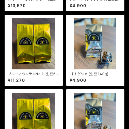
00g)
0g)
¥13,570
¥4,900
ブルーマウンテンNo.1 (生豆60
ゴリ ゲシャ (生豆240g)
0g)
¥11,270
¥4,900