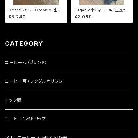
DecafメキシコOrganic (生豆
Organic東ティモール (生豆24
600g)
0g)
¥5,240
¥2,080
CATEGORY
コーヒー豆（ブレンド）
コーヒー豆（シングルオリジン）
ナッツ類
コーヒー１杯ドリップ
水出しコーヒー ＆ MILK BREW