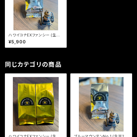
ハワイコナEXファンシー (生豆2
40g)
¥5,900
同じカテゴリの商品
ハワイコナEXファンシー (生豆6
ブルーマウンテンNo.1 (生豆24