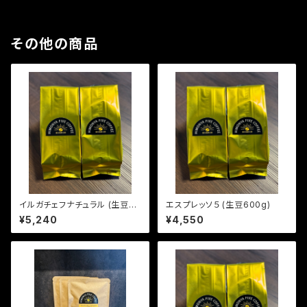
その他の商品
イルガチェフナチュラル (生豆60
エスプレッソ５ (生豆600g)
0g)
¥5,240
¥4,550