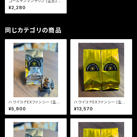
ゴールデンマンデリン (生豆240
g)
¥2,280
同じカテゴリの商品
ハワイコナEXファンシー (生豆2
ハワイコナEXファンシー (生豆6
40g)
00g)
¥5,900
¥13,570