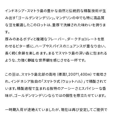
インドネシア・スマトラ島の豊かな自然と伝統的な精製技術が生
み出す「ゴールデンマンデリン」。マンデリンの中でも特に高品質
な豆を厳選したこのロットは、重厚で洗練された味わいを誇りま
す。
厚みのあるボディと複雑なフレーバー、ダークチョコレートを思
わせるビター感に、ハーブやスパイスのニュアンスが重なり合い、
長く続く余韻を楽しめます。まるでスマトラ島の深い森に包まれる
ような、力強く静謐な世界観を感じさせる一杯です。
この豆は、スマトラ島北部の高地（標高1,200?1,400m）で栽培さ
れ、インドネシア独自の「スマトラ式（ウェットハル）」で精製されて
います。精製過程で生まれる独特のアーシーさとスパイシーな香
味が、ゴールデンマンデリンならではの個性を際立たせています。
一時期入荷が途絶えていましたが、現在は再び安定してご提供で