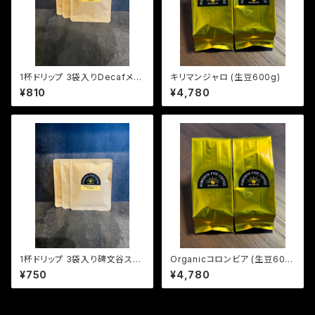
1杯ドリップ 3袋入りDecafメキ
キリマンジャロ (生豆600g)
シコOrganic (中深煎り)
¥810
¥4,780
1杯ドリップ 3袋入り碑文谷スペ
Organicコロンビア (生豆600
シャル (やや深煎り)
g)
¥750
¥4,780