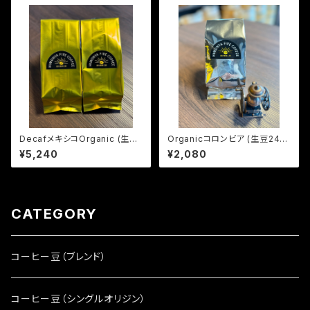
DecafメキシコOrganic (生豆
Organicコロンビア (生豆240
600g)
g)
¥5,240
¥2,080
CATEGORY
コーヒー豆（ブレンド）
コーヒー豆（シングルオリジン）