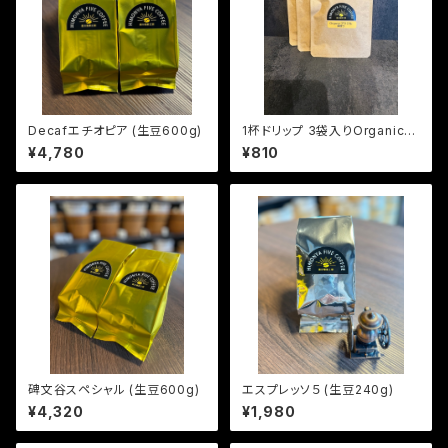
Decafエチオピア (生豆600g)
1杯ドリップ 3袋入りOrganicブ
ラジル (深煎り)
¥4,780
¥810
碑文谷スペシャル (生豆600g)
エスプレッソ５ (生豆240g)
¥4,320
¥1,980