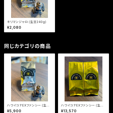
キリマンジャロ (生豆240g)
¥2,080
同じカテゴリの商品
ハワイコナEXファンシー (生豆2
ハワイコナEXファンシー (生豆6
40g)
00g)
¥5,900
¥13,570