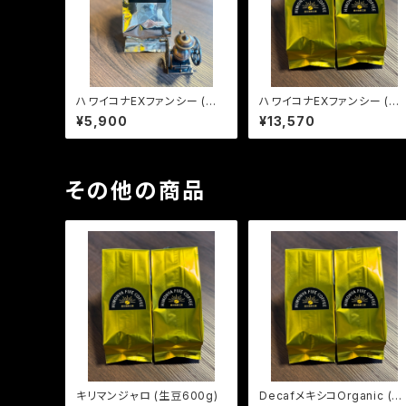
ハワイコナEXファンシー (生
ハワイコナEXファンシー (生
豆240g)
豆600g)
¥5,900
¥13,570
その他の商品
キリマンジャロ (生豆600g)
DecafメキシコOrganic (生