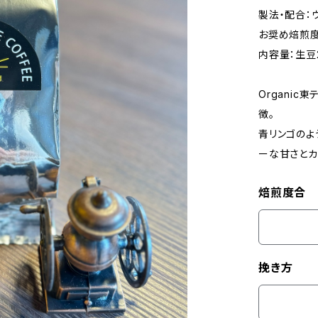
製法・配合：
お奨め焙煎度
内容量：生豆
Organi
徴。
青リンゴのよ
ーな甘さとカ
焙煎度合
挽き方