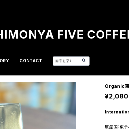
HIMONYA FIVE COFFE
ORY
CONTACT
Organic
¥2,080
Internatio
原産国：東テ