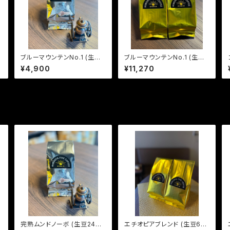
ブルーマウンテンNo.1 (生豆2
ブルーマウンテンNo.1 (生豆6
40g)
00g)
¥4,900
¥11,270
完熟ムンドノーボ (生豆240
エチオピアブレンド (生豆60