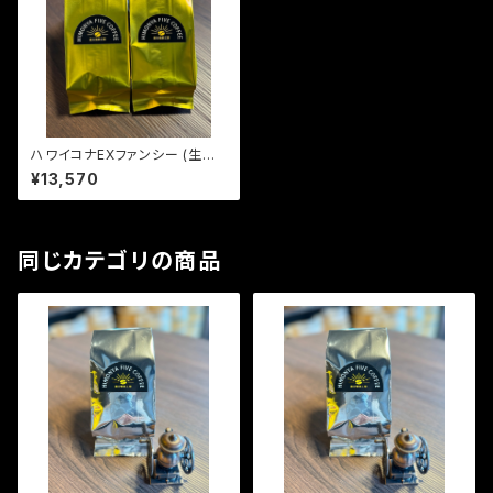
ハワイコナEXファンシー (生豆6
00g)
¥13,570
同じカテゴリの商品