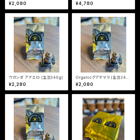
g)
g)
¥2,080
¥4,780
ウガンダ アナエロ (生豆240g)
Organicグアテマラ (生豆240
g)
¥2,280
¥2,080