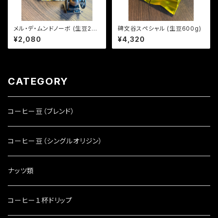
メル・デ・ムンドノーボ (生豆240
碑文谷スペシャル (生豆600g)
g)
¥2,080
¥4,320
CATEGORY
コーヒー豆（ブレンド）
コーヒー豆（シングルオリジン）
ナッツ類
コーヒー１杯ドリップ