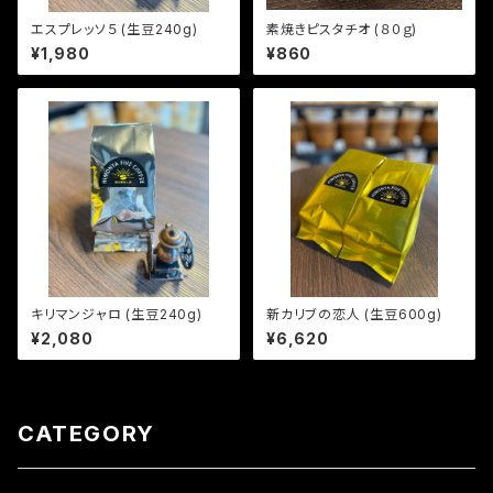
エスプレッソ５ (生豆240g)
素焼きピスタチオ (８０ｇ)
¥1,980
¥860
キリマンジャロ (生豆240g)
新カリブの恋人 (生豆600g)
¥2,080
¥6,620
CATEGORY