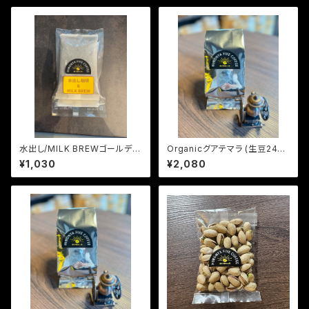
水出し/MILK BREWゴールデン
Organicグアテマラ (生豆240
マンデリン 中深煎り
g)
¥1,030
¥2,080