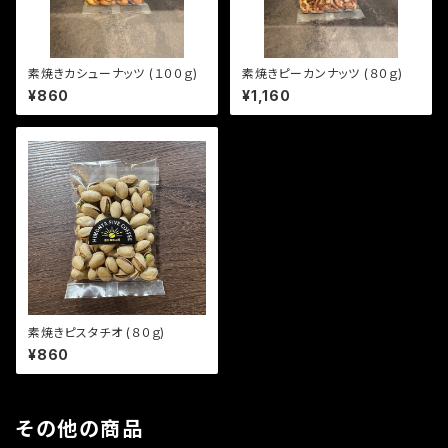
素焼きカシューナッツ (１００ｇ)
素焼きピーカンナッツ (８０ｇ)
¥860
¥1,160
素焼きピスタチオ (８０ｇ)
¥860
その他の商品