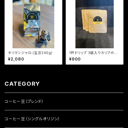
キリマンジャロ (生豆240g)
1杯ドリップ 3袋入りカリブの恋
人 (やや深煎り)
¥2,080
¥900
CATEGORY
コーヒー豆（ブレンド）
コーヒー豆（シングルオリジン）