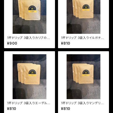
1杯ドリップ 3袋入りカリブの恋
1杯ドリップ 3袋入りイルガチェ
人 (やや深煎り)
フナチュラル (やや浅煎り)
¥900
¥810
1杯ドリップ 3袋入りエーデルワ
1杯ドリップ 3袋入りマンデリン
イス (マイルド)
レイクタワール (中深煎り)
¥810
¥810