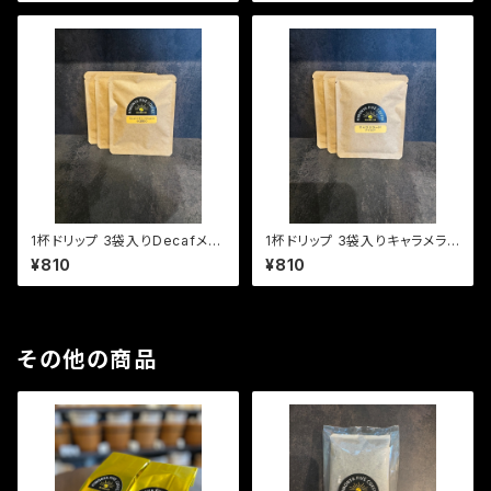
1杯ドリップ 3袋入りDecafメキ
1杯ドリップ 3袋入りキャラメラ
シコOrganic (中深煎り)
ード (マイルド)
¥810
¥810
その他の商品