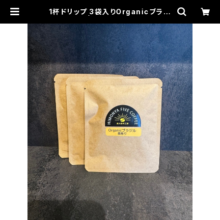
1杯ドリップ 3袋入りOrganicブラジ
ル (深煎り) | HIMONYA FIVE COF
FEE