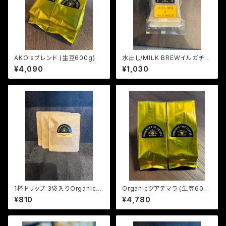
AKO'sブレンド (生豆600g)
水出し/MILK BREWイルガチェ
フナチュラル やや浅煎り
¥4,090
¥1,030
1杯ドリップ 3袋入りOrganicブ
Organicグアテマラ (生豆600
ラジル (深煎り)
g)
¥810
¥4,780